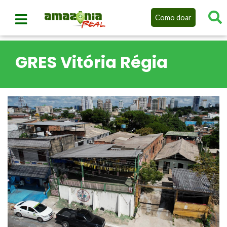
Como doar
GRES Vitória Régia