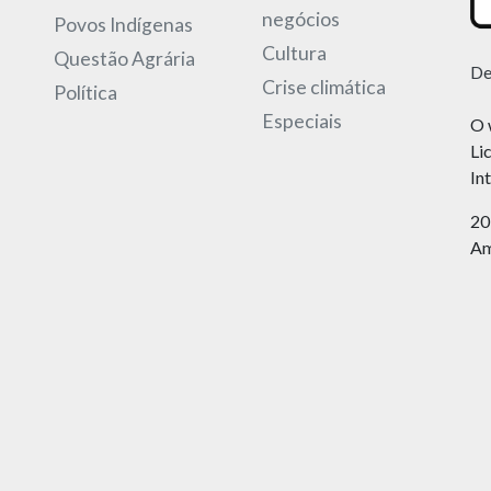
negócios
Povos Indígenas
Cultura
Questão Agrária
De
Crise climática
Política
Especiais
O 
Li
In
20
Am