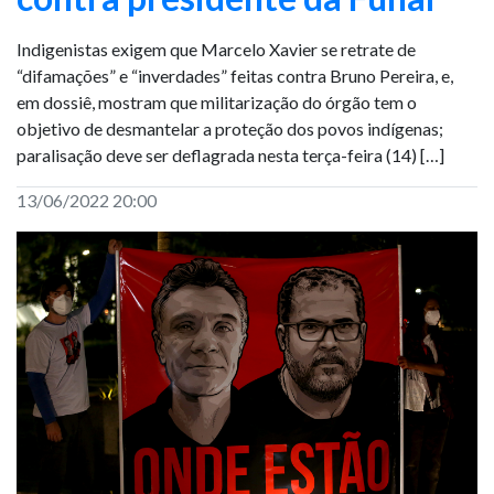
Indigenistas exigem que Marcelo Xavier se retrate de
“difamações” e “inverdades” feitas contra Bruno Pereira, e,
em dossiê, mostram que militarização do órgão tem o
objetivo de desmantelar a proteção dos povos indígenas;
paralisação deve ser deflagrada nesta terça-feira (14) […]
13/06/2022 20:00