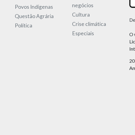
negócios
Povos Indígenas
Cultura
Questão Agrária
De
Crise climática
Política
Especiais
O 
Li
In
20
Am