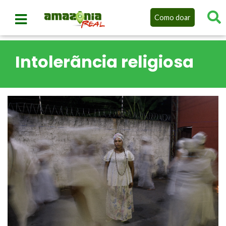
Como doar
Intolerãncia religiosa