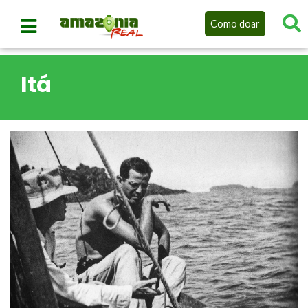
Como doar
Itá