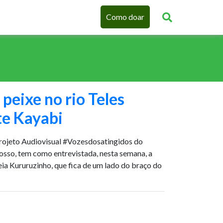
Como doar
peixe no rio Teles
ite Kayabi
ojeto Audiovisual #Vozesdosatingidos do
osso, tem como entrevistada, nesta semana, a
eia Kururuzinho, que fica de um lado do braço do