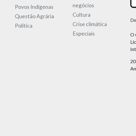
negócios
Povos Indígenas
Cultura
Questão Agrária
De
Crise climática
Política
Especiais
O 
Li
In
20
Am