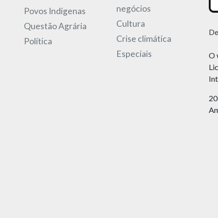
negócios
Povos Indígenas
Cultura
Questão Agrária
De
Crise climática
Política
Especiais
O 
Li
In
20
Am