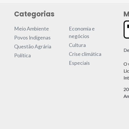
Categorias
M
Meio Ambiente
Economia e
negócios
Povos Indígenas
Cultura
Questão Agrária
De
Crise climática
Política
Especiais
O 
Li
In
20
Am