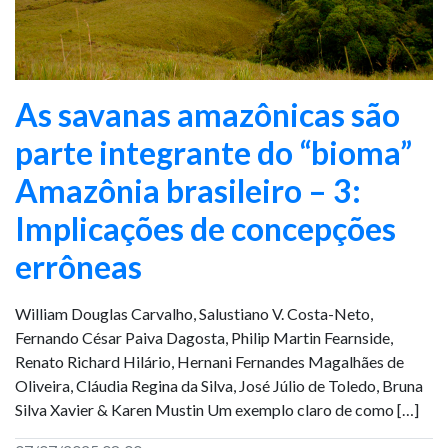
As savanas amazônicas são
parte integrante do “bioma”
Amazônia brasileiro – 3:
Implicações de concepções
errôneas
William Douglas Carvalho, Salustiano V. Costa-Neto,
Fernando César Paiva Dagosta, Philip Martin Fearnside,
Renato Richard Hilário, Hernani Fernandes Magalhães de
Oliveira, Cláudia Regina da Silva, José Júlio de Toledo, Bruna
Silva Xavier & Karen Mustin Um exemplo claro de como […]