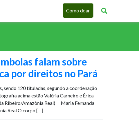
Como doar
ombolas falam sobre
sca por direitos no Pará
, sendo 120 tituladas, segundo a coordenação
ografia acima estão Valéria Carneiro e Érica
nda Ribeiro/Amazônia Real) Maria Fernanda
nia Real O corpo […]