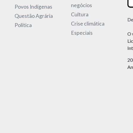
negócios
Povos Indígenas
Cultura
Questão Agrária
De
Crise climática
Política
Especiais
O 
Li
In
20
Am