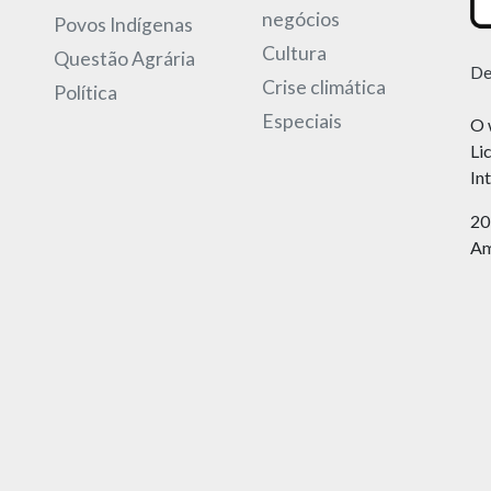
negócios
Povos Indígenas
Cultura
Questão Agrária
De
Crise climática
Política
Especiais
O 
Li
In
20
Am