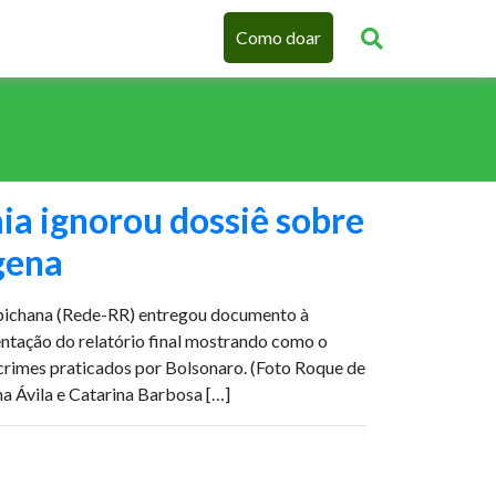
Como doar
ia ignorou dossiê sobre
gena
pichana (Rede-RR) entregou documento à
ntação do relatório final mostrando como o
 crimes praticados por Bolsonaro. (Foto Roque de
a Ávila e Catarina Barbosa […]