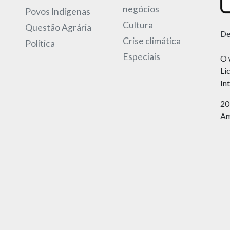
negócios
Povos Indígenas
Cultura
Questão Agrária
De
Crise climática
Política
Especiais
O 
Li
In
20
Am