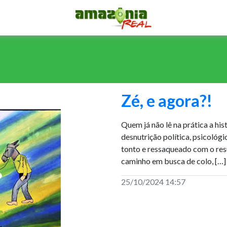
Zé, e agora?!
Quem já não lê na prática a hi
desnutrição política, psicológi
tonto e ressaqueado com o resu
caminho em busca de colo, […]
25/10/2024 14:57