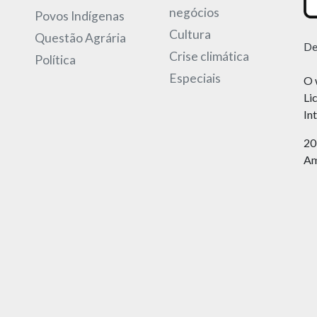
negócios
Povos Indígenas
Cultura
Questão Agrária
De
Crise climática
Política
Especiais
O 
Li
In
20
Am