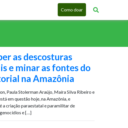
Como doar
er as descosturas
s e minar as fontes do
torial na Amazônia
n, Paula Stolerman Araújo, Maíra Silva Ribeiro e
está em questão hoje, na Amazônia, e
 a criação paraestatal e paramilitar de
genocídios e […]