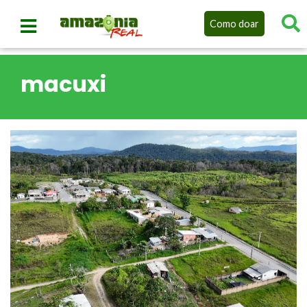
Como doar
macuxi