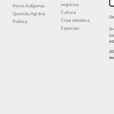
negócios
Povos Indígenas
Cultura
Questão Agrária
De
Crise climática
Política
Especiais
O 
Li
In
20
Am