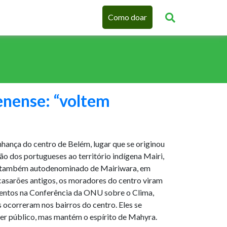
Como doar
enense: “voltem
nhança do centro de Belém, lugar que se originou
são dos portugueses ao território indígena Mairi,
, também autodenominado de Mairiwara, em
asarões antigos, os moradores do centro viram
mentos na Conferência da ONU sobre o Clima,
ocorreram nos bairros do centro. Eles se
r público, mas mantém o espírito de Mahyra.