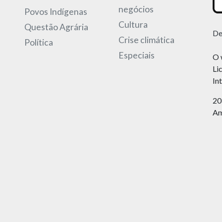
negócios
Povos Indígenas
Cultura
Questão Agrária
De
Crise climática
Política
Especiais
O 
Li
In
20
Am