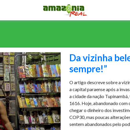
Da vizinha bel
sempre!”
O artigo descreve sobre a vizi
a capital paraense após a inva
a cidade da nação Tupinambá
1616. Hoje, abandonado com c
chegar o dinheiro dos investi
COP30, mas poucas alterações 
sentem abandonados pelo pode