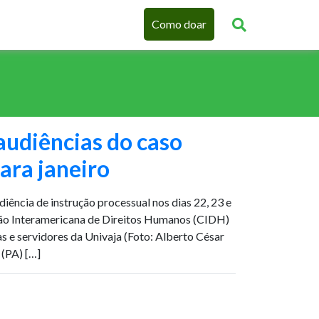
Como doar
audiências do caso
ara janeiro
ência de instrução processual nos dias 22, 23 e
são Interamericana de Direitos Humanos (CIDH)
s e servidores da Univaja (Foto: Alberto César
(PA) […]