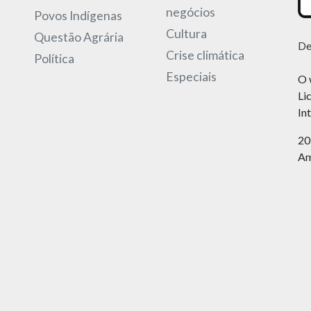
negócios
Povos Indígenas
Cultura
Questão Agrária
De
Crise climática
Política
Especiais
O 
Li
In
20
Am