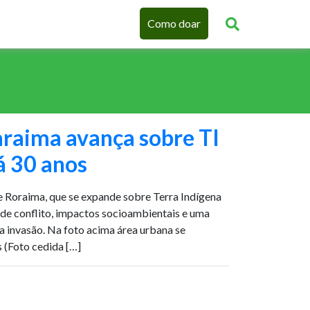
Como doar
araima avança sobre TI
 30 anos
e Roraima, que se expande sobre Terra Indígena
de conflito, impactos socioambientais e uma
 a invasão. Na foto acima área urbana se
(Foto cedida […]