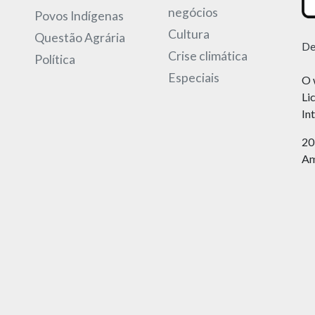
negócios
Povos Indígenas
Cultura
Questão Agrária
De
Crise climática
Política
Especiais
O 
Li
In
20
Am