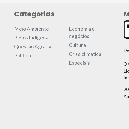
Categorias
M
Meio Ambiente
Economia e
negócios
Povos Indígenas
Cultura
Questão Agrária
De
Crise climática
Política
Especiais
O 
Li
In
20
Am