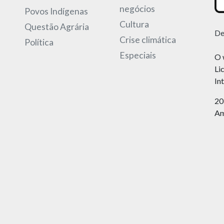
negócios
Povos Indígenas
Cultura
Questão Agrária
De
Crise climática
Política
Especiais
O 
Li
In
20
Am