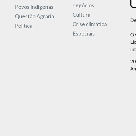
negócios
Povos Indígenas
Cultura
Questão Agrária
De
Crise climática
Política
Especiais
O 
Li
In
20
Am