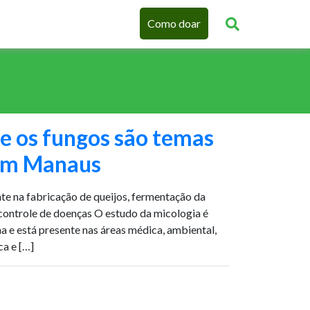
Como doar
e os fungos são temas
 em Manaus
te na fabricação de queijos, fermentação da
 controle de doenças O estudo da micologia é
 e está presente nas áreas médica, ambiental,
ca e […]