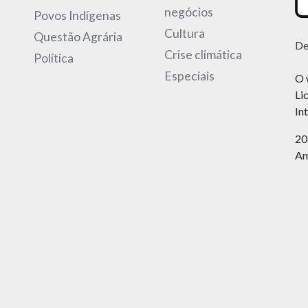
negócios
Povos Indígenas
Cultura
Questão Agrária
De
Crise climática
Política
Especiais
O 
Li
In
20
Am