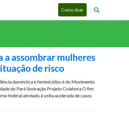
Como doar
a a assombrar mulheres
tuação de risco
olência doméstica e feminicídios é do Movimento
dade do Pará Ilustração Projeto Colabora O fim
rno federal atrelado à volta acelerada de casos