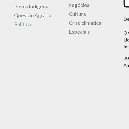
negócios
Povos Indígenas
Cultura
Questão Agrária
De
Crise climática
Política
Especiais
O 
Li
In
20
Am