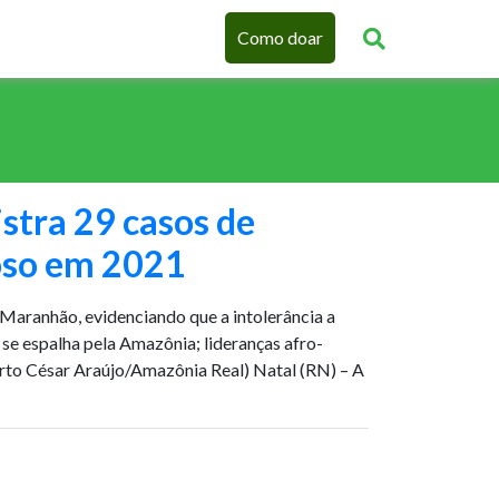
Como doar
stra 29 casos de
ioso em 2021
 Maranhão, evidenciando que a intolerância a
s se espalha pela Amazônia; lideranças afro-
erto César Araújo/Amazônia Real) Natal (RN) – A