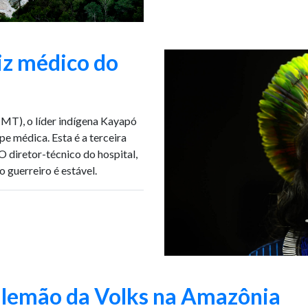
diz médico do
(MT), o líder indígena Kayapó
pe médica. Esta é a terceira
O diretor-técnico do hospital,
 guerreiro é estável.
alemão da Volks na Amazônia