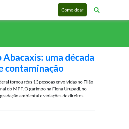
Como doar
o Abacaxis: uma década
 e contaminação
ederal tornou réus 13 pessoas envolvidas no Filão
nal do MPF. O garimpo na Flona Urupadi, no
gradação ambiental e violações de direitos