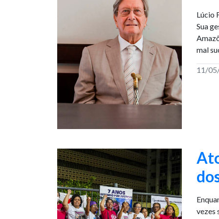
Lúcio 
Sua ge
Amazôn
mal su
11/05
At
dos
Enquan
vezes 