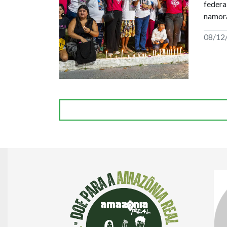
federa
namora
08/12