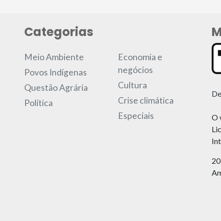
Categorias
M
Meio Ambiente
Economia e
negócios
Povos Indígenas
Cultura
Questão Agrária
De
Crise climática
Política
Especiais
O 
Li
In
20
Am