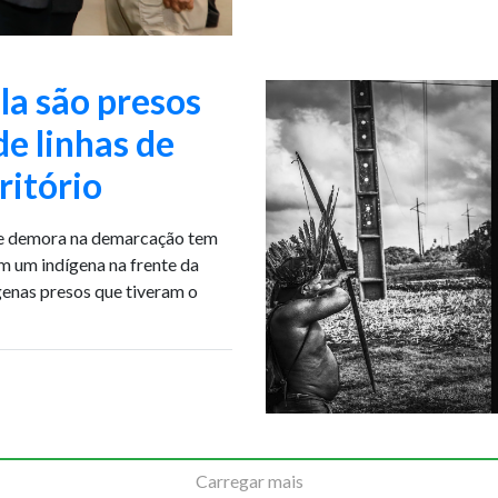
la são presos
e linhas de
ritório
 e demora na demarcação tem
m um indígena na frente da
ígenas presos que tiveram o
Carregar mais