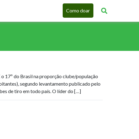
Como doar
É o 17º do Brasil na proporção clube/população
abitantes), segundo levantamento publicado pelo
bes de tiro em todo país. O líder do […]