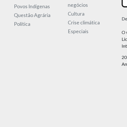
negócios
Povos Indígenas
Cultura
Questão Agrária
De
Crise climática
Política
Especiais
O 
Li
In
20
Am