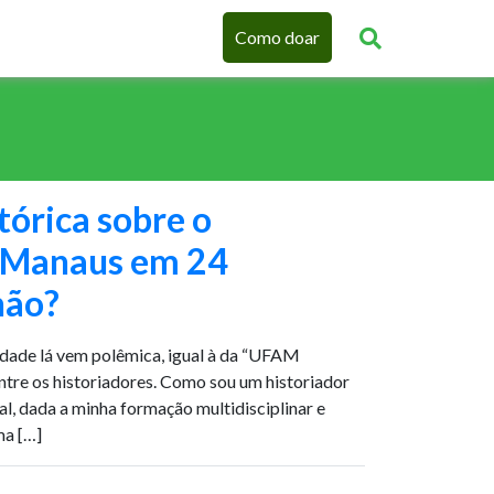
Como doar
tórica sobre o
e Manaus em 24
não?
cidade lá vem polêmica, igual à da “UFAM
entre os historiadores. Como sou um historiador
l, dada a minha formação multidisciplinar e
ma […]