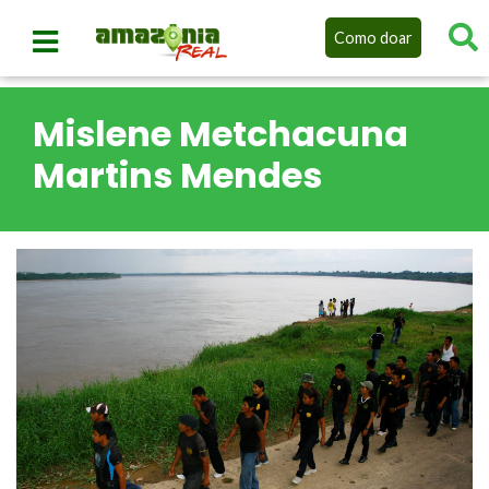
Como doar
Mislene Metchacuna
Martins Mendes