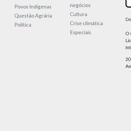
negócios
Povos Indígenas
Cultura
Questão Agrária
De
Crise climática
Política
Especiais
O 
Li
In
20
Am