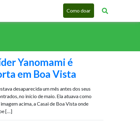
Como doar
líder Yanomami é
rta em Boa Vista
estava desaparecida um mês antes dos seus
ntrados, no início de maio. Ela atuava como
a imagem acima, a Casai de Boa Vista onde
pe […]