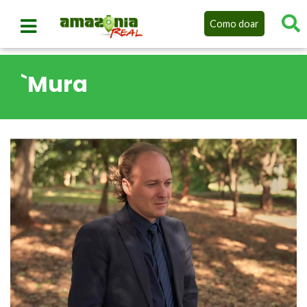
Como doar
`Mura