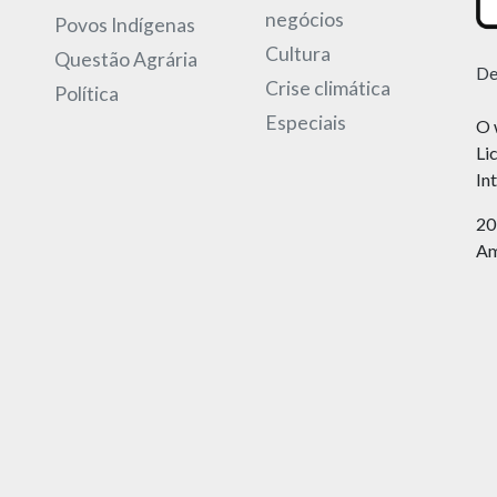
negócios
Povos Indígenas
Cultura
Questão Agrária
De
Crise climática
Política
Especiais
O 
Li
In
20
Am