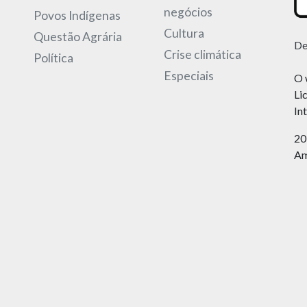
negócios
Povos Indígenas
Cultura
Questão Agrária
De
Crise climática
Política
Especiais
O 
Li
In
20
Am