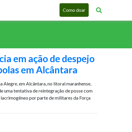
Como doar
cia em ação de despejo
bolas em Alcântara
Alegre, em Alcântara, no litoral maranhense,
e uma tentativa de reintegração de posse com
 lacrimogêneo por parte de militares da Força