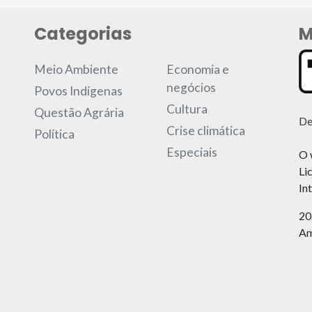
Categorias
M
Meio Ambiente
Economia e
negócios
Povos Indígenas
Cultura
Questão Agrária
De
Crise climática
Política
Especiais
O 
Li
In
20
Am