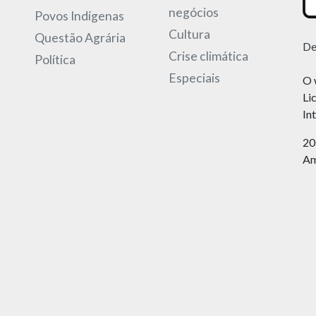
negócios
Povos Indígenas
Cultura
Questão Agrária
De
Crise climática
Política
Especiais
O 
Li
In
20
Am