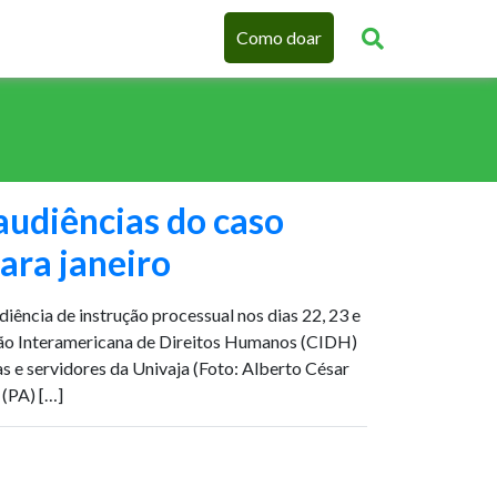
Como doar
audiências do caso
ara janeiro
ência de instrução processual nos dias 22, 23 e
são Interamericana de Direitos Humanos (CIDH)
s e servidores da Univaja (Foto: Alberto César
(PA) […]