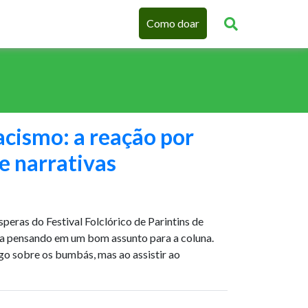
Como doar
cismo: a reação por
e narrativas
peras do Festival Folclórico de Parintins de
va pensando em um bom assunto para a coluna.
go sobre os bumbás, mas ao assistir ao