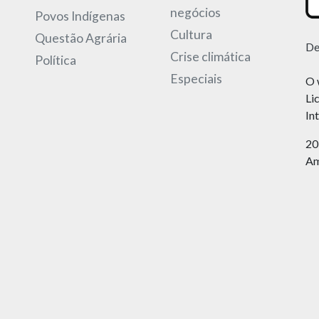
negócios
Povos Indígenas
Cultura
Questão Agrária
De
Crise climática
Política
Especiais
O 
Li
In
20
Am