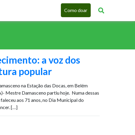
Como doar
cimento: a voz dos
tura popular
amasceno na Estação das Docas, em Belém
A)- Mestre Damasceno partiu hoje. Numa dessas
, faleceu aos 71 anos, no Dia Municipal do
ncer. […]