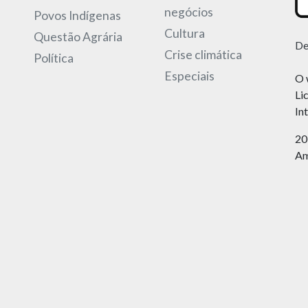
negócios
Povos Indígenas
Cultura
Questão Agrária
De
Crise climática
Política
Especiais
O 
Li
In
20
Am