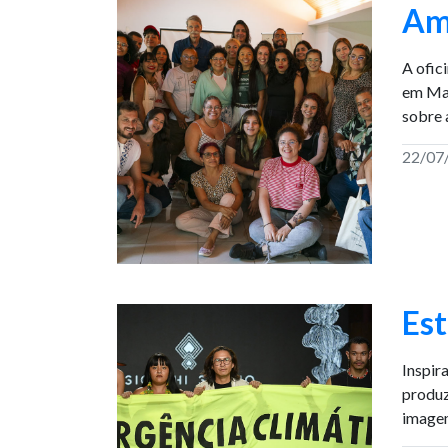
Am
A ofic
em Man
sobre 
22/07
Est
Inspir
produz
imagem