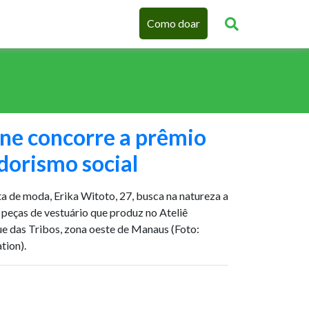
Como doar
ine concorre a prêmio
orismo social
a de moda, Erika Witoto, 27, busca na natureza a
 peças de vestuário que produz no Ateliê
ue das Tribos, zona oeste de Manaus (Foto:
tion).