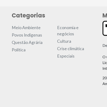
Categorias
M
Meio Ambiente
Economia e
negócios
Povos Indígenas
Cultura
Questão Agrária
De
Crise climática
Política
Especiais
O 
Li
In
20
Am