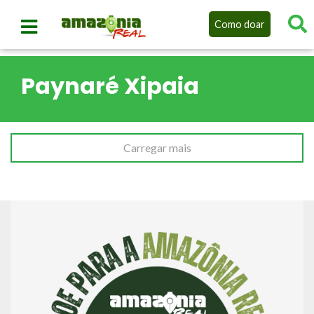
Como doar
Paynaré Xipaia
Carregar mais