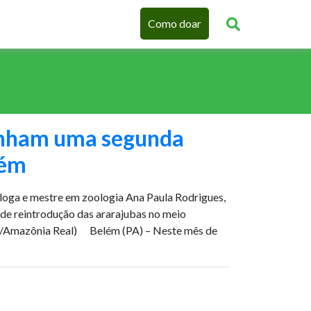
Como doar
anham uma segunda
lém
óloga e mestre em zoologia Ana Paula Rodrigues,
 de reintrodução das ararajubas no meio
o/Amazônia Real) Belém (PA) – Neste mês de