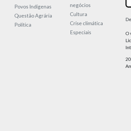
negócios
Povos Indígenas
Cultura
Questão Agrária
De
Crise climática
Política
Especiais
O 
Li
In
20
Am