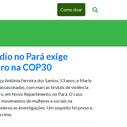
Como doar
dio no Pará exige
nero na COP30
u Antônia Ferreira dos Santos, 53 anos, e Marly
assassinadas, com marcas brutais de violência
ro, em Novo Repartimento, no Pará. O caso
s movimentos de mulheres e sociais na
elerou as investigações. Um suspeito foi preso e,
 crime.