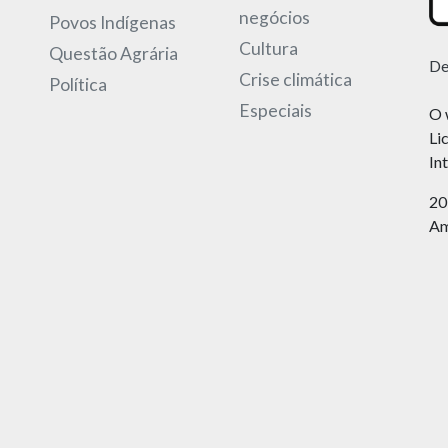
negócios
Povos Indígenas
Cultura
Questão Agrária
De
Crise climática
Política
Especiais
O 
Li
In
20
Am