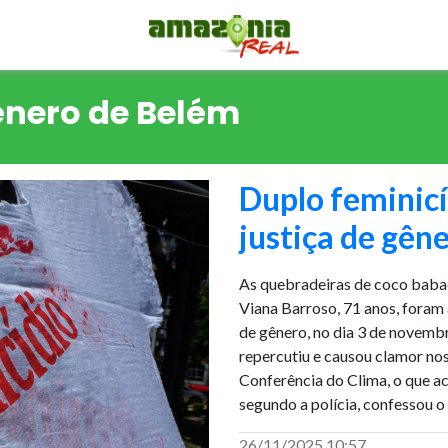
ênero de Belém
Duplo feminicí
justiça de gê
As quebradeiras de coco babaç
Viana Barroso, 71 anos, foram 
de gênero, no dia 3 de novemb
repercutiu e causou clamor no
Conferência do Clima, o que ac
segundo a polícia, confessou o
26/11/2025 10:57