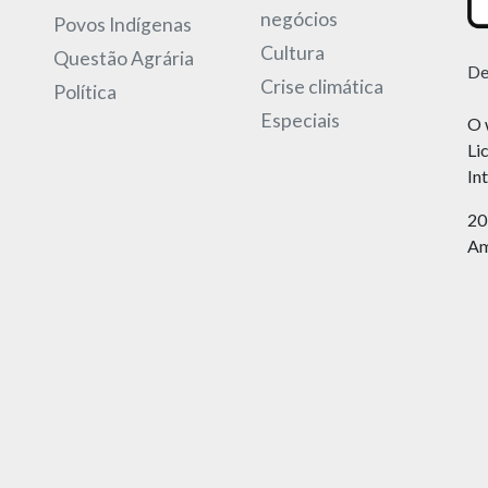
negócios
Povos Indígenas
Cultura
Questão Agrária
De
Crise climática
Política
Especiais
O 
Li
In
20
Am