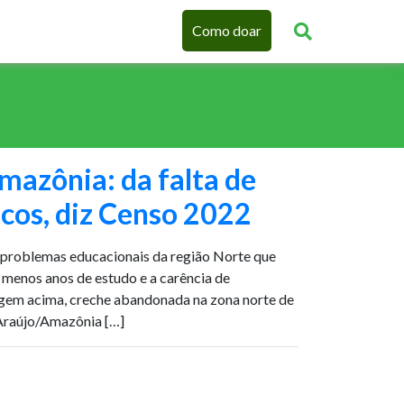
Como doar
mazônia: da falta de
cos, diz Censo 2022
problemas educacionais da região Norte que
, menos anos de estudo e a carência de
agem acima, creche abandonada na zona norte de
Araújo/Amazônia […]