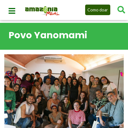
Como doar
Povo Yanomami