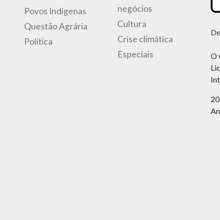
negócios
Povos Indígenas
Cultura
Questão Agrária
De
Crise climática
Política
Especiais
O 
Li
In
20
Am