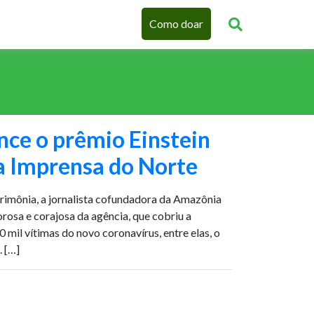
Como doar
ence o prêmio Einstein
 Imprensa do Norte
imônia, a jornalista cofundadora da Amazônia
rosa e corajosa da agência, que cobriu a
 mil vítimas do novo coronavírus, entre elas, o
. […]