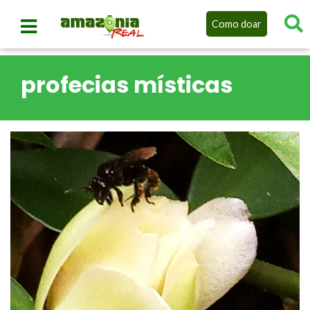
Como doar
profecias místicas