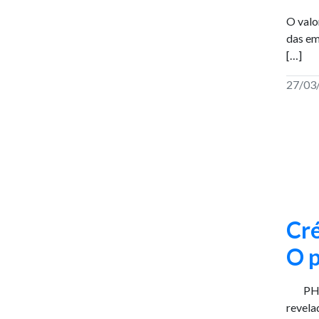
O valo
das em
[…]
27/03
Cré
O p
PHILIP
revela