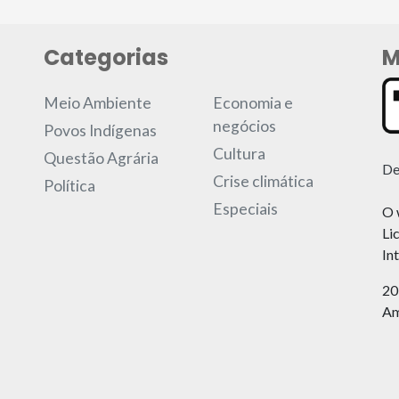
Categorias
M
Meio Ambiente
Economia e
negócios
Povos Indígenas
Cultura
Questão Agrária
De
Crise climática
Política
Especiais
O 
Li
In
20
Am