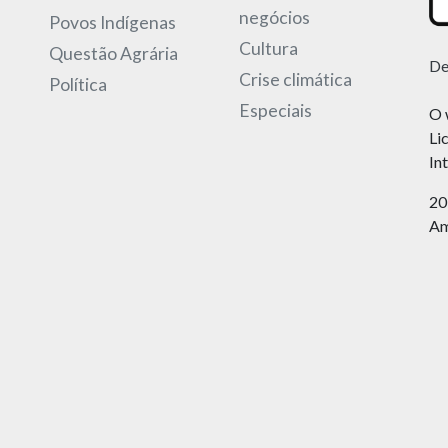
negócios
Povos Indígenas
Cultura
Questão Agrária
De
Crise climática
Política
Especiais
O 
Li
In
20
Am