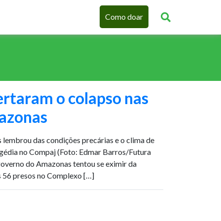
Como doar
lertaram o colapso nas
azonas
lembrou das condições precárias e o clima de
agédia no Compaj (Foto: Edmar Barros/Futura
overno do Amazonas tentou se eximir da
s 56 presos no Complexo […]