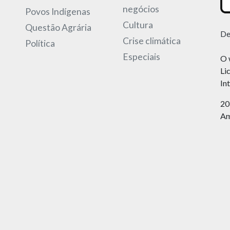
negócios
Povos Indígenas
Cultura
Questão Agrária
De
Crise climática
Política
Especiais
O 
Li
In
20
Am