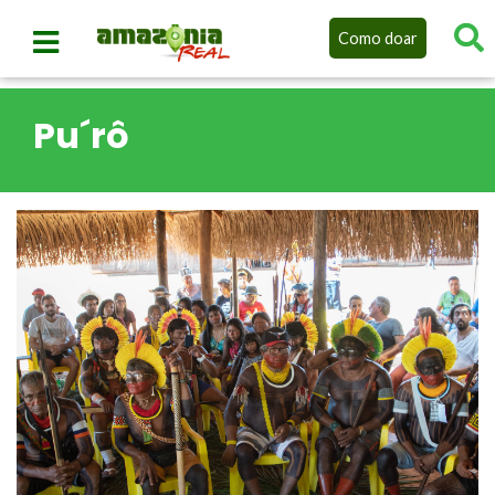
Como doar
Pu´rô