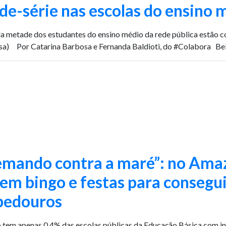
de-série nas escolas do ensino 
a metade dos estudantes do ensino médio da rede pública estão co
a) Por Catarina Barbosa e Fernanda Baldioti, do #Colabora Belé
mando contra a maré”: no Amaz
em bingo e festas para consegui
bedouros
 tem apenas 0,4% das escolas públicas da Educação Básica com in