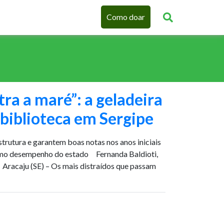
Como doar
a a maré”: a geladeira
biblioteca em Sergipe
strutura e garantem boas notas nos anos iniciais
imo desempenho do estado Fernanda Baldioti,
Aracaju (SE) – Os mais distraídos que passam