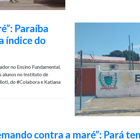
é”: Paraíba
a índice do
cador no Ensino Fundamental.
 alunos no Instituto de
oti, do #Colabora e Katiana
mando contra a maré”: Pará ten