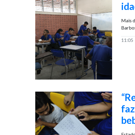
ida
Mais d
Barbos
11:05
“Re
faz
be
Estado