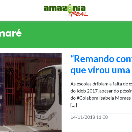
maré
“Remando contr
que virou uma 
As escolas driblam a falta de e
do Ideb 2017, apesar do péss
do #Colabora Isabela Moraes 
[…]
14/11/2018 11:08