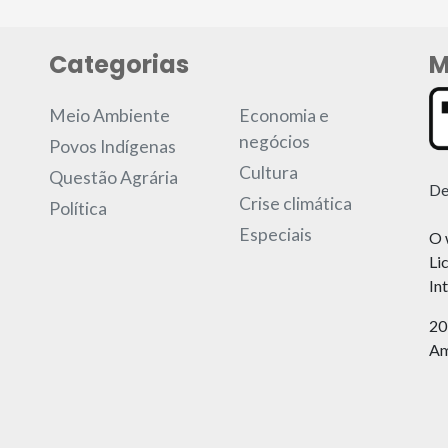
Categorias
M
Meio Ambiente
Economia e
negócios
Povos Indígenas
Cultura
Questão Agrária
De
Crise climática
Política
Especiais
O 
Li
In
20
Am