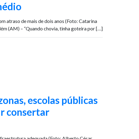
médio
m atraso de mais de dois anos (Foto: Catarina
m (AM) – “Quando chovia, tinha goteira por […]
onas, escolas públicas
r consertar
fraestrutura adequada (Foto: Alberto César