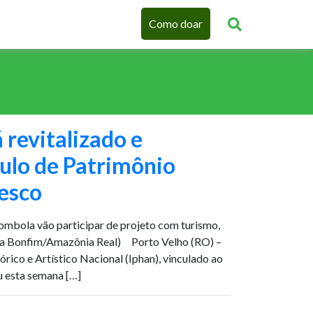
Como doar
 revitalizado e
tulo de Patrimônio
esco
ombola vão participar de projeto com turismo,
la Bonfim/Amazônia Real) Porto Velho (RO) –
órico e Artístico Nacional (Iphan), vinculado ao
u esta semana […]