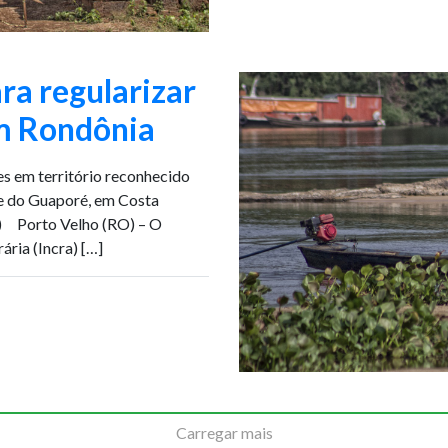
ra regularizar
em Rondônia
es em território reconhecido
le do Guaporé, em Costa
) Porto Velho (RO) – O
ria (Incra) […]
Carregar mais